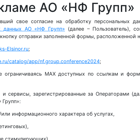
кламе АО «НФ Групп»
авший свое согласие на обработку персональных д
х данных АО «НФ Групп»
(далее – Пользователь), с
 кнопку отправки заполненной формы, расположенной н
s-Elsinor.ru
;
e.ru/catalog/app/nf.group.conference2024
;
не ограничиваясь MAX доступных по ссылкам и фор
 и сервисы, зарегистрированные за Операторами (да
 Групп»:
/или информационного характера об услугах,
етинговых),
ле стимулирующих),